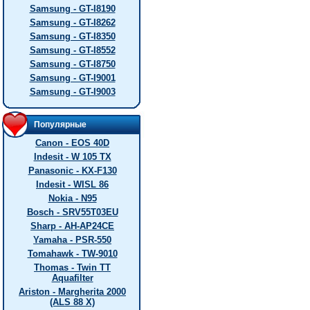
Samsung - GT-I8190
Samsung - GT-I8262
Samsung - GT-I8350
Samsung - GT-I8552
Samsung - GT-I8750
Samsung - GT-I9001
Samsung - GT-I9003
Популярные
Canon - EOS 40D
Indesit - W 105 TX
Panasonic - KX-F130
Indesit - WISL 86
Nokia - N95
Bosch - SRV55T03EU
Sharp - AH-AP24CE
Yamaha - PSR-550
Tomahawk - TW-9010
Thomas - Twin TT
Aquafilter
Ariston - Margherita 2000
(ALS 88 X)