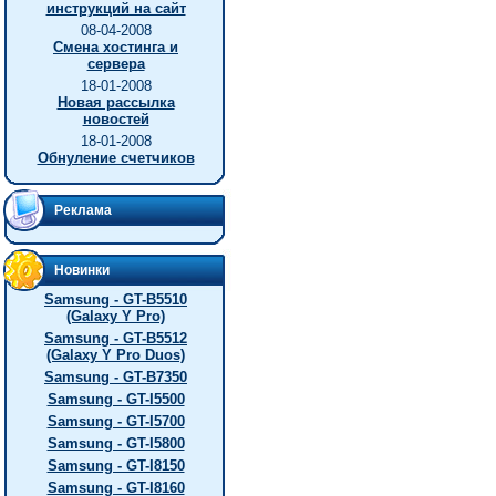
инструкций на сайт
08-04-2008
Смена хостинга и
сервера
18-01-2008
Новая рассылка
новостей
18-01-2008
Обнуление счетчиков
Реклама
Новинки
Samsung - GT-B5510
(Galaxy Y Pro)
Samsung - GT-B5512
(Galaxy Y Pro Duos)
Samsung - GT-B7350
Samsung - GT-I5500
Samsung - GT-I5700
Samsung - GT-I5800
Samsung - GT-I8150
Samsung - GT-I8160