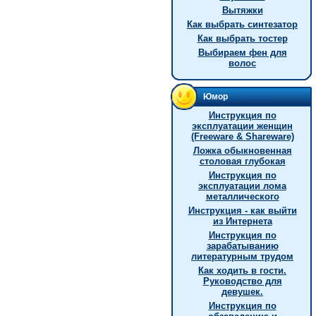
Вытяжки
Как выбрать синтезатор
Как выбрать тостер
Выбираем фен для
волос
Юмор
Инструкция по
эксплуатации женщин
(Freeware & Shareware)
Ложка обыкновенная
столовая глубокая
Инструкция по
эксплуатации лома
металлического
Инструкция - как выйти
из Интернета
Инструкция по
зарабатыванию
литературным трудом
Как ходить в гости.
Руководство для
девушек.
Инструкция по