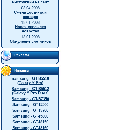
инструкций на сайт
08-04-2008
Смена хостинга и
сервера
18-01-2008
Новая рассылка
новостей
18-01-2008
Обнуление счетчиков
Реклама
Новинки
Samsung - GT-B5510
(Galaxy Y Pro)
Samsung - GT-B5512
(Galaxy Y Pro Duos)
Samsung - GT-B7350
Samsung - GT-I5500
Samsung - GT-I5700
Samsung - GT-I5800
Samsung - GT-I8150
Samsung - GT-I8160