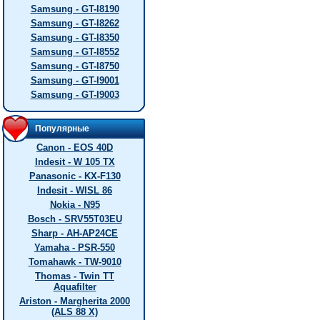
Samsung - GT-I8190
Samsung - GT-I8262
Samsung - GT-I8350
Samsung - GT-I8552
Samsung - GT-I8750
Samsung - GT-I9001
Samsung - GT-I9003
Популярные
Canon - EOS 40D
Indesit - W 105 TX
Panasonic - KX-F130
Indesit - WISL 86
Nokia - N95
Bosch - SRV55T03EU
Sharp - AH-AP24CE
Yamaha - PSR-550
Tomahawk - TW-9010
Thomas - Twin TT
Aquafilter
Ariston - Margherita 2000
(ALS 88 X)