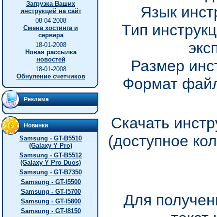
Загрузка Ваших
Язык инст
инструкций на сайт
08-04-2008
Тип инструкц
Смена хостинга и
сервера
экс
18-01-2008
Новая рассылка
новостей
Размер инс
18-01-2008
Обнуление счетчиков
Формат файл
Реклама
Скачать инстр
Новинки
(доступное ко
Samsung - GT-B5510
(Galaxy Y Pro)
Samsung - GT-B5512
(Galaxy Y Pro Duos)
Samsung - GT-B7350
Samsung - GT-I5500
Samsung - GT-I5700
Для получен
Samsung - GT-I5800
Samsung - GT-I8150