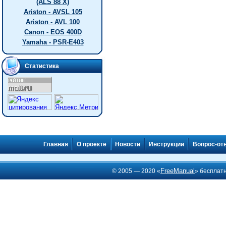
(ALS 88 X)
Ariston - AVSL 105
Ariston - AVL 100
Canon - EOS 400D
Yamaha - PSR-E403
Статистика
Главная
О проекте
Новости
Инструкции
Вопрос-от
FreeManual
© 2005 — 2020 «
» бесплат