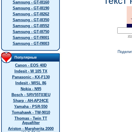
текст 
Samsung - GT-I8160
Samsung - GT-I8190
Samsung - GT-I8262
Samsung - GT-I8350
Samsung - GT-I8552
Samsung - GT-I8750
из
Samsung - GT-I9001
Samsung - GT-I9003
Подели
Популярные
Canon - EOS 40D
Indesit - W 105 TX
Panasonic - KX-F130
Indesit - WISL 86
Nokia - N95
Bosch - SRV55T03EU
Sharp - AH-AP24CE
Yamaha - PSR-550
Tomahawk - TW-9010
Thomas - Twin TT
Aquafilter
Ariston - Margherita 2000