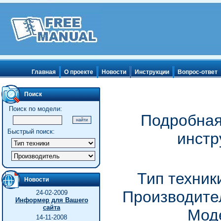
Главная
О проекте
Новости
Инструкции
Вопрос-ответ
Поиск
Поиск по модели:
Подробная
Быстрый поиск:
инстр
Тип техник
Новости
Производител
24-02-2009
Информер для Вашего
сайта
Моде
14-11-2008