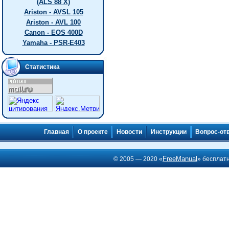
(ALS 88 X)
Ariston - AVSL 105
Ariston - AVL 100
Canon - EOS 400D
Yamaha - PSR-E403
Статистика
Главная
О проекте
Новости
Инструкции
Вопрос-от
FreeManual
© 2005 — 2020 «
» бесплат