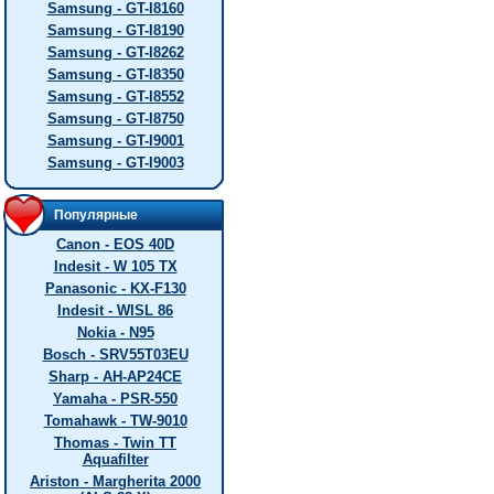
Samsung - GT-I8160
Samsung - GT-I8190
Samsung - GT-I8262
Samsung - GT-I8350
Samsung - GT-I8552
Samsung - GT-I8750
Samsung - GT-I9001
Samsung - GT-I9003
Популярные
Canon - EOS 40D
Indesit - W 105 TX
Panasonic - KX-F130
Indesit - WISL 86
Nokia - N95
Bosch - SRV55T03EU
Sharp - AH-AP24CE
Yamaha - PSR-550
Tomahawk - TW-9010
Thomas - Twin TT
Aquafilter
Ariston - Margherita 2000