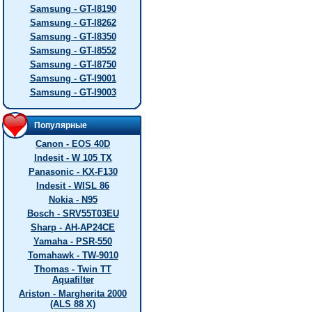
Samsung - GT-I8190
Samsung - GT-I8262
Samsung - GT-I8350
Samsung - GT-I8552
Samsung - GT-I8750
Samsung - GT-I9001
Samsung - GT-I9003
Популярные
Canon - EOS 40D
Indesit - W 105 TX
Panasonic - KX-F130
Indesit - WISL 86
Nokia - N95
Bosch - SRV55T03EU
Sharp - AH-AP24CE
Yamaha - PSR-550
Tomahawk - TW-9010
Thomas - Twin TT
Aquafilter
Ariston - Margherita 2000
(ALS 88 X)