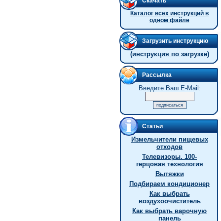
Скачать
Каталог всех инструкций в
одном файле
Загрузить инструкцию
(инструкция по загрузке)
Рассылка
Введите Ваш E-Mail:
Статьи
Измельчители пищевых
отходов
Телевизоры. 100-
герцовая технология
Вытяжки
Подбираем кондиционер
Как выбрать
воздухоочиститель
Как выбрать варочную
панель