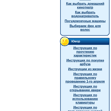
Как выбрать домашний
кинотеатр
Как выбрать
водонагреватель
Посудомоечные машины
Выбираем фен для
волос
Юмор
Инструкция по
прочтению
характеристик
Инструкция по покупке
арбуза
Инструкции из жизни
Инструкция по
правильному
проведению 1-го апреля
Инструкция по
открыванию двери
Инструкция по
использованию
клавиатуры
Инструкция по