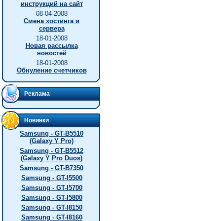
инструкций на сайт
08-04-2008
Смена хостинга и
сервера
18-01-2008
Новая рассылка
новостей
18-01-2008
Обнуление счетчиков
Реклама
Новинки
Samsung - GT-B5510
(Galaxy Y Pro)
Samsung - GT-B5512
(Galaxy Y Pro Duos)
Samsung - GT-B7350
Samsung - GT-I5500
Samsung - GT-I5700
Samsung - GT-I5800
Samsung - GT-I8150
Samsung - GT-I8160