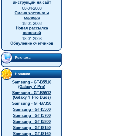
инструкций на сайт
08-04-2008
Смена хостинга и
сервера
18-01-2008
Новая рассылка
новостей
18-01-2008
Обнуление счетчиков
Реклама
Новинки
Samsung - GT-B5510
(Galaxy Y Pro)
Samsung - GT-B5512
(Galaxy Y Pro Duos)
Samsung - GT-B7350
Samsung - GT-I5500
Samsung - GT-I5700
Samsung - GT-I5800
Samsung - GT-I8150
Samsung - GT-I8160