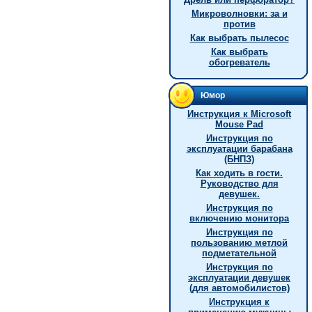
Микроволновки: за и
против
Как выбрать пылесос
Как выбрать
обогреватель
Юмор
Инструкция к Microsoft
Mouse Pad
Инструкция по
эксплуатации барабана
(БНПЗ)
Как ходить в гости.
Руководство для
девушек.
Инструкция по
включению монитора
Инструкция по
пользованию метлой
подметательной
Инструкция по
эксплуатации девушек
(для автомобилистов)
Инструкция к