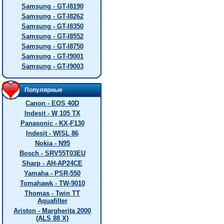
Samsung - GT-I8190
Samsung - GT-I8262
Samsung - GT-I8350
Samsung - GT-I8552
Samsung - GT-I8750
Samsung - GT-I9001
Samsung - GT-I9003
Популярные
Canon - EOS 40D
Indesit - W 105 TX
Panasonic - KX-F130
Indesit - WISL 86
Nokia - N95
Bosch - SRV55T03EU
Sharp - AH-AP24CE
Yamaha - PSR-550
Tomahawk - TW-9010
Thomas - Twin TT
Aquafilter
Ariston - Margherita 2000
(ALS 88 X)