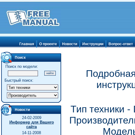
Главная
О проекте
Новости
Инструкции
Вопрос-ответ
Поиск
Поиск по модели:
Подробная
Быстрый поиск:
инструк
Тип техники 
Новости
Производитель
24-02-2009
Информер для Вашего
сайта
Модель
14-11-2008