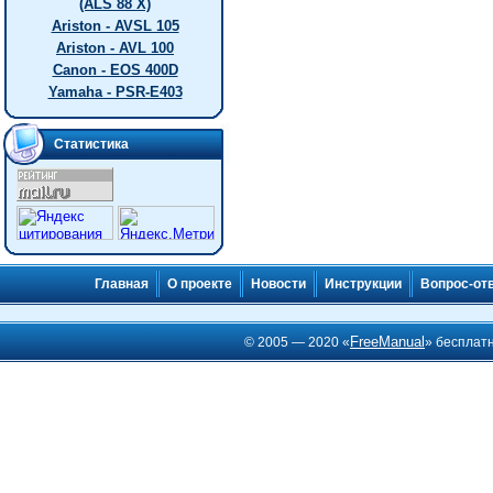
(ALS 88 X)
Ariston - AVSL 105
Ariston - AVL 100
Canon - EOS 400D
Yamaha - PSR-E403
Статистика
Главная
О проекте
Новости
Инструкции
Вопрос-от
FreeManual
© 2005 — 2020 «
» бесплат