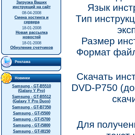
Загрузка Ваших
Язык инст
инструкций на сайт
08-04-2008
Тип инструкц
Смена хостинга и
сервера
экс
18-01-2008
Новая рассылка
новостей
Размер инс
18-01-2008
Обнуление счетчиков
Формат файл
Реклама
Скачать инс
Новинки
DVD-P750 (до
Samsung - GT-B5510
(Galaxy Y Pro)
скач
Samsung - GT-B5512
(Galaxy Y Pro Duos)
Samsung - GT-B7350
Samsung - GT-I5500
Samsung - GT-I5700
Для получен
Samsung - GT-I5800
Samsung - GT-I8150