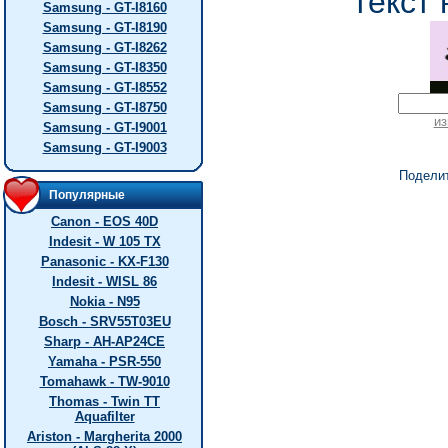
текст 
Samsung - GT-I8160
Samsung - GT-I8190
Samsung - GT-I8262
Samsung - GT-I8350
Samsung - GT-I8552
Samsung - GT-I8750
из
Samsung - GT-I9001
Samsung - GT-I9003
Подели
Популярные
Canon - EOS 40D
Indesit - W 105 TX
Panasonic - KX-F130
Indesit - WISL 86
Nokia - N95
Bosch - SRV55T03EU
Sharp - AH-AP24CE
Yamaha - PSR-550
Tomahawk - TW-9010
Thomas - Twin TT
Aquafilter
Ariston - Margherita 2000