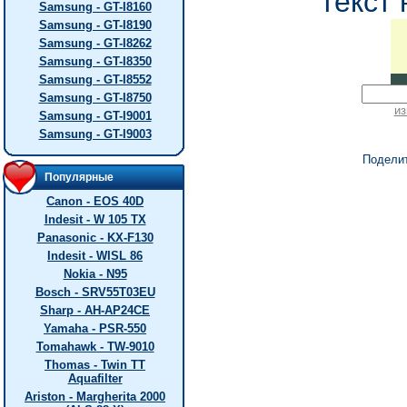
текст 
Samsung - GT-I8160
Samsung - GT-I8190
Samsung - GT-I8262
Samsung - GT-I8350
Samsung - GT-I8552
Samsung - GT-I8750
из
Samsung - GT-I9001
Samsung - GT-I9003
Подели
Популярные
Canon - EOS 40D
Indesit - W 105 TX
Panasonic - KX-F130
Indesit - WISL 86
Nokia - N95
Bosch - SRV55T03EU
Sharp - AH-AP24CE
Yamaha - PSR-550
Tomahawk - TW-9010
Thomas - Twin TT
Aquafilter
Ariston - Margherita 2000