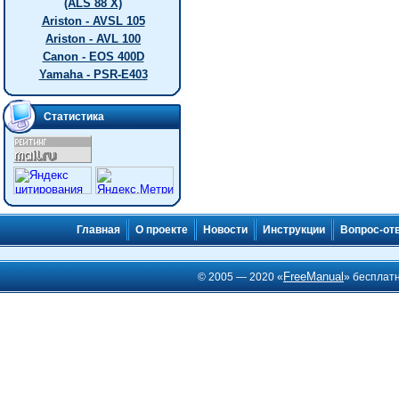
(ALS 88 X)
Ariston - AVSL 105
Ariston - AVL 100
Canon - EOS 400D
Yamaha - PSR-E403
Статистика
Главная
О проекте
Новости
Инструкции
Вопрос-от
FreeManual
© 2005 — 2020 «
» бесплат