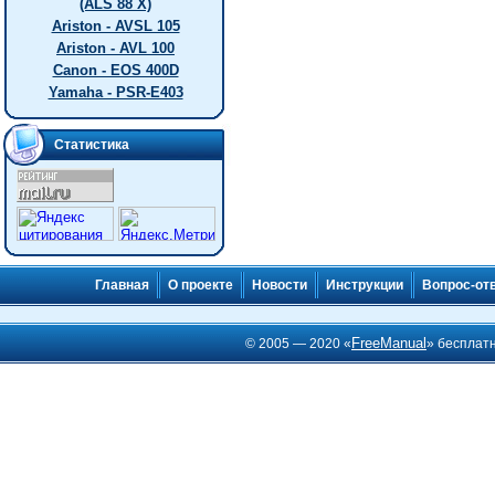
(ALS 88 X)
Ariston - AVSL 105
Ariston - AVL 100
Canon - EOS 400D
Yamaha - PSR-E403
Статистика
Главная
О проекте
Новости
Инструкции
Вопрос-от
FreeManual
© 2005 — 2020 «
» бесплат