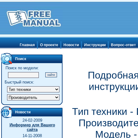
Главная
О проекте
Новости
Инструкции
Вопрос-ответ
Поиск
Поиск по модели:
Подробная
Быстрый поиск:
инструкци
Тип техники 
Новости
Производите
24-02-2009
Информер для Вашего
сайта
Модель -
14-11-2008