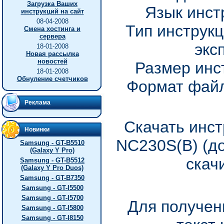
Загрузка Ваших
Язык инст
инструкций на сайт
08-04-2008
Тип инструкц
Смена хостинга и
сервера
экс
18-01-2008
Новая рассылка
новостей
Размер инс
18-01-2008
Обнуление счетчиков
Формат файл
Реклама
Скачать инст
Новинки
NC230S(B) (д
Samsung - GT-B5510
(Galaxy Y Pro)
скач
Samsung - GT-B5512
(Galaxy Y Pro Duos)
Samsung - GT-B7350
Samsung - GT-I5500
Samsung - GT-I5700
Для получен
Samsung - GT-I5800
Samsung - GT-I8150