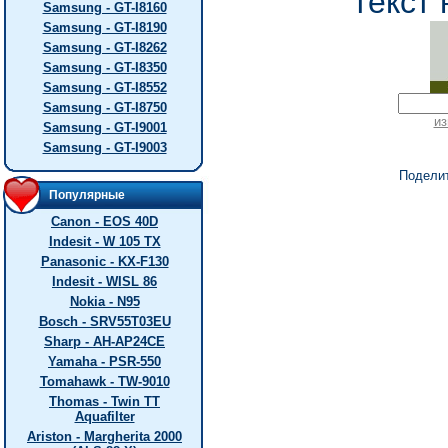
текст 
Samsung - GT-I8160
Samsung - GT-I8190
Samsung - GT-I8262
Samsung - GT-I8350
Samsung - GT-I8552
Samsung - GT-I8750
из
Samsung - GT-I9001
Samsung - GT-I9003
Подели
Популярные
Canon - EOS 40D
Indesit - W 105 TX
Panasonic - KX-F130
Indesit - WISL 86
Nokia - N95
Bosch - SRV55T03EU
Sharp - AH-AP24CE
Yamaha - PSR-550
Tomahawk - TW-9010
Thomas - Twin TT
Aquafilter
Ariston - Margherita 2000