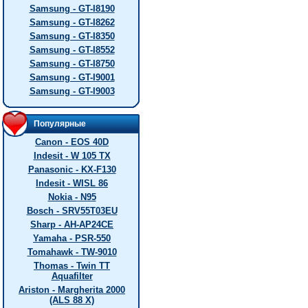
Samsung - GT-I8190
Samsung - GT-I8262
Samsung - GT-I8350
Samsung - GT-I8552
Samsung - GT-I8750
Samsung - GT-I9001
Samsung - GT-I9003
Популярные
Canon - EOS 40D
Indesit - W 105 TX
Panasonic - KX-F130
Indesit - WISL 86
Nokia - N95
Bosch - SRV55T03EU
Sharp - AH-AP24CE
Yamaha - PSR-550
Tomahawk - TW-9010
Thomas - Twin TT
Aquafilter
Ariston - Margherita 2000
(ALS 88 X)