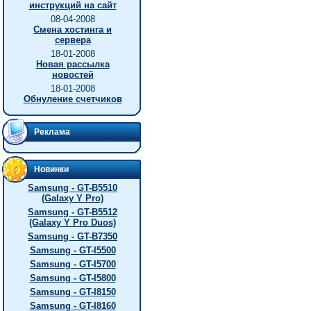
инструкций на сайт
08-04-2008
Смена хостинга и
сервера
18-01-2008
Новая рассылка
новостей
18-01-2008
Обнуление счетчиков
Реклама
Новинки
Samsung - GT-B5510
(Galaxy Y Pro)
Samsung - GT-B5512
(Galaxy Y Pro Duos)
Samsung - GT-B7350
Samsung - GT-I5500
Samsung - GT-I5700
Samsung - GT-I5800
Samsung - GT-I8150
Samsung - GT-I8160