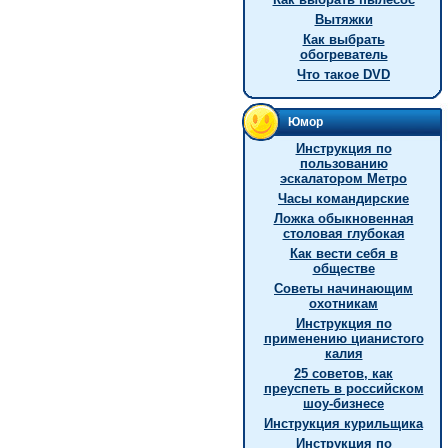
Вытяжки
Как выбрать
обогреватель
Что такое DVD
Юмор
Инструкция по
пользованию
эскалатором Метро
Часы командирские
Ложка обыкновенная
столовая глубокая
Как вести себя в
обществе
Советы начинающим
охотникам
Инстpукция по
пpименению цианистого
калия
25 советов, как
преуспеть в российском
шоу-бизнесе
Инструкция курильщика
Инструкция по