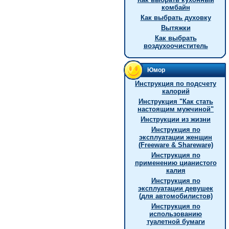
комбайн
Как выбрать духовку
Вытяжки
Как выбрать
воздухоочиститель
Юмор
Инструкция по подсчету
калорий
Инстpукция "Как стать
настоящим мужчиной"
Инструкции из жизни
Инструкция по
эксплуатации женщин
(Freeware & Shareware)
Инстpукция по
пpименению цианистого
калия
Инструкция по
эксплуатации девушек
(для автомобилистов)
Инструкция по
использованию
туалетной бумаги