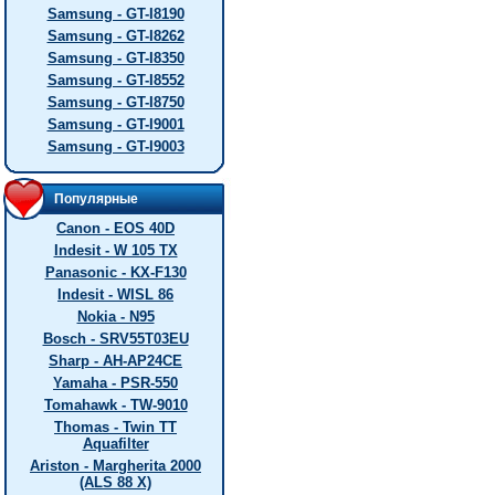
Samsung - GT-I8190
Samsung - GT-I8262
Samsung - GT-I8350
Samsung - GT-I8552
Samsung - GT-I8750
Samsung - GT-I9001
Samsung - GT-I9003
Популярные
Canon - EOS 40D
Indesit - W 105 TX
Panasonic - KX-F130
Indesit - WISL 86
Nokia - N95
Bosch - SRV55T03EU
Sharp - AH-AP24CE
Yamaha - PSR-550
Tomahawk - TW-9010
Thomas - Twin TT
Aquafilter
Ariston - Margherita 2000
(ALS 88 X)