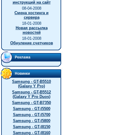
инструкций на сайт
08-04-2008
Смена хостинга и
сервера
18-01-2008
Новая рассылка
новостей
18-01-2008
Обнуление счетчиков
Реклама
Новинки
Samsung - GT-B5510
(Galaxy Y Pro)
Samsung - GT-B5512
(Galaxy Y Pro Duos)
Samsung - GT-B7350
Samsung - GT-I5500
Samsung - GT-I5700
Samsung - GT-I5800
Samsung - GT-I8150
Samsung - GT-I8160