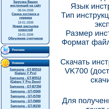
Загрузка Ваших
Язык инст
инструкций на сайт
08-04-2008
Тип инструкц
Смена хостинга и
сервера
экс
18-01-2008
Новая рассылка
новостей
Размер инс
18-01-2008
Обнуление счетчиков
Формат файл
Реклама
Скачать инст
Новинки
VK700 (дос
Samsung - GT-B5510
(Galaxy Y Pro)
скач
Samsung - GT-B5512
(Galaxy Y Pro Duos)
Samsung - GT-B7350
Samsung - GT-I5500
Samsung - GT-I5700
Для получен
Samsung - GT-I5800
Samsung - GT-I8150