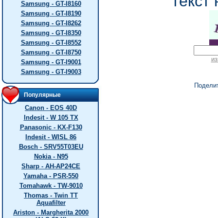
текст 
Samsung - GT-I8160
Samsung - GT-I8190
Samsung - GT-I8262
Samsung - GT-I8350
Samsung - GT-I8552
Samsung - GT-I8750
из
Samsung - GT-I9001
Samsung - GT-I9003
Подели
Популярные
Canon - EOS 40D
Indesit - W 105 TX
Panasonic - KX-F130
Indesit - WISL 86
Bosch - SRV55T03EU
Nokia - N95
Sharp - AH-AP24CE
Yamaha - PSR-550
Tomahawk - TW-9010
Thomas - Twin TT
Aquafilter
Ariston - Margherita 2000