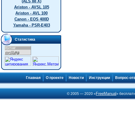
(ALS 88 X)
Ariston - AVSL 105
Ariston - AVL 100
Canon - EOS 400D
Yamaha - PSR-E403
Статистика
Главная
О проекте
Новости
Инструкции
Вопрос-от
FreeManual
© 2005 — 2020 «
» бесплат