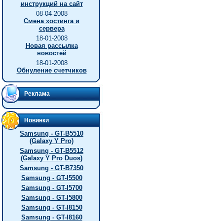
инструкций на сайт
08-04-2008
Смена хостинга и
сервера
18-01-2008
Новая рассылка
новостей
18-01-2008
Обнуление счетчиков
Реклама
Новинки
Samsung - GT-B5510
(Galaxy Y Pro)
Samsung - GT-B5512
(Galaxy Y Pro Duos)
Samsung - GT-B7350
Samsung - GT-I5500
Samsung - GT-I5700
Samsung - GT-I5800
Samsung - GT-I8150
Samsung - GT-I8160