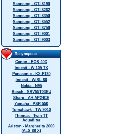
Samsung - GT-I8190
Samsung - GT-I8262
Samsung - GT-I8350
Samsung - GT-I8552
Samsung - GT-I8750
Samsung - GT-I9001
Samsung - GT-I9003
Популярные
Canon - EOS 40D
Indesit - W 105 TX
Panasonic - KX-F130
Indesit - WISL 86
Nokia - N95
Bosch - SRV55T03EU
Sharp - AH-AP24CE
Yamaha - PSR-550
Tomahawk - TW-9010
Thomas - Twin TT
Aquafilter
Ariston - Margherita 2000
(ALS 88 X)