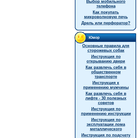
Выбор мобильного
телефона
Как покупать
микроволновую печь
Дрель или перфоратор?
Юмор
Основные правила для
сторожевых собак
Инструкция по
открыванию двери
Как развлечь себя в
общественном
транспорте
Инструкция к
применению мужчины
Как развлечь себя в
лифте - 30 полезных
советов
Инструкция по
применению инструкции
Инструкция по
эксплуатации лома
металлического
Инструкция по подсчету