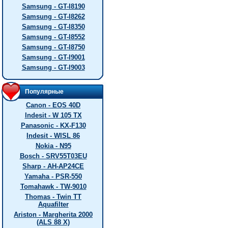
Samsung - GT-I8190
Samsung - GT-I8262
Samsung - GT-I8350
Samsung - GT-I8552
Samsung - GT-I8750
Samsung - GT-I9001
Samsung - GT-I9003
Популярные
Canon - EOS 40D
Indesit - W 105 TX
Panasonic - KX-F130
Indesit - WISL 86
Nokia - N95
Bosch - SRV55T03EU
Sharp - AH-AP24CE
Yamaha - PSR-550
Tomahawk - TW-9010
Thomas - Twin TT
Aquafilter
Ariston - Margherita 2000
(ALS 88 X)