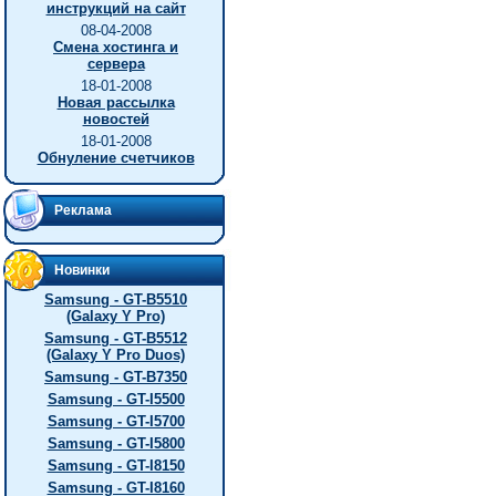
инструкций на сайт
08-04-2008
Смена хостинга и
сервера
18-01-2008
Новая рассылка
новостей
18-01-2008
Обнуление счетчиков
Реклама
Новинки
Samsung - GT-B5510
(Galaxy Y Pro)
Samsung - GT-B5512
(Galaxy Y Pro Duos)
Samsung - GT-B7350
Samsung - GT-I5500
Samsung - GT-I5700
Samsung - GT-I5800
Samsung - GT-I8150
Samsung - GT-I8160