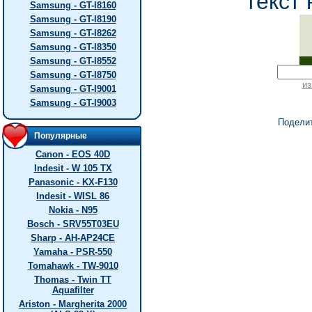
текст 
Samsung - GT-I8160
Samsung - GT-I8190
Samsung - GT-I8262
Samsung - GT-I8350
Samsung - GT-I8552
Samsung - GT-I8750
из
Samsung - GT-I9001
Samsung - GT-I9003
Подели
Популярные
Canon - EOS 40D
Indesit - W 105 TX
Panasonic - KX-F130
Indesit - WISL 86
Nokia - N95
Bosch - SRV55T03EU
Sharp - AH-AP24CE
Yamaha - PSR-550
Tomahawk - TW-9010
Thomas - Twin TT
Aquafilter
Ariston - Margherita 2000