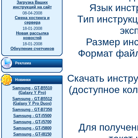
Загрузка Ваших
Язык инст
инструкций на сайт
08-04-2008
Тип инструкц
Смена хостинга и
сервера
экс
18-01-2008
Новая рассылка
новостей
Размер инс
18-01-2008
Обнуление счетчиков
Формат файл
Реклама
Скачать инстр
Новинки
(доступное ко
Samsung - GT-B5510
(Galaxy Y Pro)
Samsung - GT-B5512
(Galaxy Y Pro Duos)
Samsung - GT-B7350
Samsung - GT-I5500
Samsung - GT-I5700
Для получен
Samsung - GT-I5800
Samsung - GT-I8150