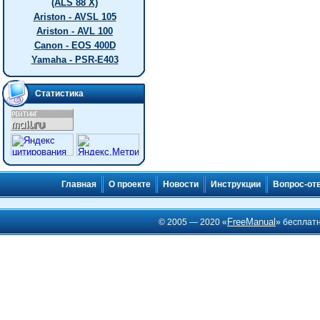
(ALS 88 X)
Ariston - AVSL 105
Ariston - AVL 100
Canon - EOS 400D
Yamaha - PSR-E403
Статистика
Главная
О проекте
Новости
Инструкции
Вопрос-от
FreeManual
© 2005 — 2020 «
» бесплат