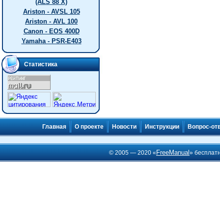
(ALS 88 X)
Ariston - AVSL 105
Ariston - AVL 100
Canon - EOS 400D
Yamaha - PSR-E403
Статистика
Главная
О проекте
Новости
Инструкции
Вопрос-от
FreeManual
© 2005 — 2020 «
» бесплат