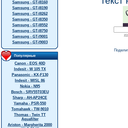
текст 
Samsung - GT-I8160
Samsung - GT-I8190
Samsung - GT-I8262
Samsung - GT-I8350
Samsung - GT-I8552
Samsung - GT-I8750
из
Samsung - GT-I9001
Samsung - GT-I9003
Подели
Популярные
Canon - EOS 40D
Indesit - W 105 TX
Panasonic - KX-F130
Indesit - WISL 86
Nokia - N95
Bosch - SRV55T03EU
Sharp - AH-AP24CE
Yamaha - PSR-550
Tomahawk - TW-9010
Thomas - Twin TT
Aquafilter
Ariston - Margherita 2000