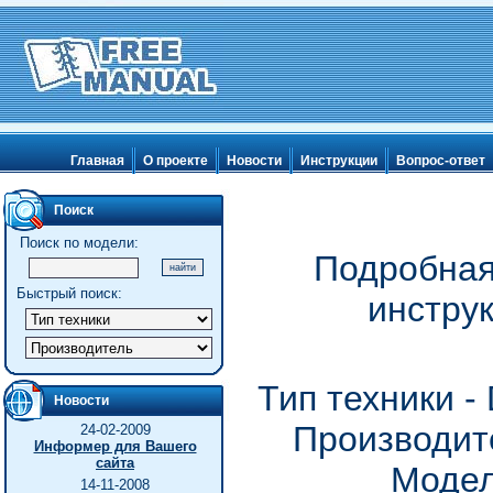
Главная
О проекте
Новости
Инструкции
Вопрос-ответ
Поиск
Поиск по модели:
Подробная
Быстрый поиск:
инстру
Тип техники 
Новости
Производит
24-02-2009
Информер для Вашего
сайта
Модел
14-11-2008