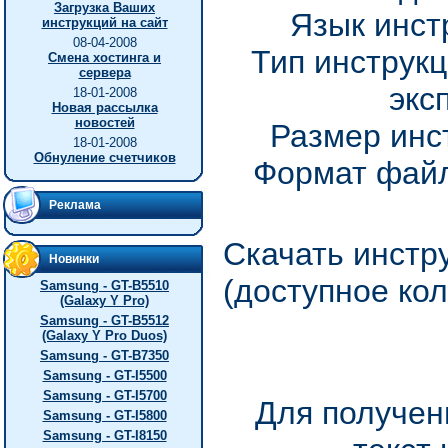
Загрузка Ваших
Язык инст
инструкций на сайт
08-04-2008
Тип инструкц
Смена хостинга и
сервера
экс
18-01-2008
Новая рассылка
новостей
Размер инс
18-01-2008
Обнуление счетчиков
Формат файл
Реклама
Скачать инстр
Новинки
(доступное ко
Samsung - GT-B5510
(Galaxy Y Pro)
Samsung - GT-B5512
(Galaxy Y Pro Duos)
Samsung - GT-B7350
Samsung - GT-I5500
Samsung - GT-I5700
Для получен
Samsung - GT-I5800
Samsung - GT-I8150