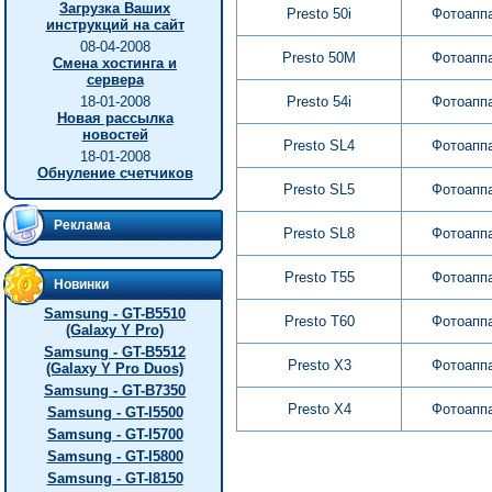
Загрузка Ваших
Presto 50i
Фотоапп
инструкций на сайт
08-04-2008
Presto 50M
Фотоапп
Смена хостинга и
сервера
18-01-2008
Presto 54i
Фотоапп
Новая рассылка
новостей
Presto SL4
Фотоапп
18-01-2008
Обнуление счетчиков
Presto SL5
Фотоапп
Реклама
Presto SL8
Фотоапп
Presto T55
Фотоапп
Новинки
Samsung - GT-B5510
Presto T60
Фотоапп
(Galaxy Y Pro)
Samsung - GT-B5512
Presto X3
Фотоапп
(Galaxy Y Pro Duos)
Samsung - GT-B7350
Presto X4
Фотоапп
Samsung - GT-I5500
Samsung - GT-I5700
Samsung - GT-I5800
Samsung - GT-I8150