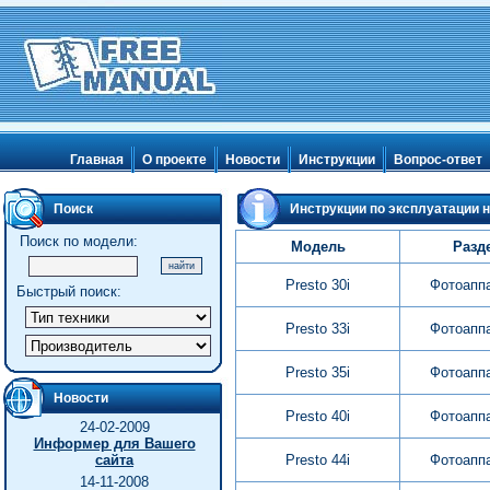
Главная
О проекте
Новости
Инструкции
Вопрос-ответ
Поиск
Инструкции по эксплуатации н
Поиск по модели:
Модель
Разд
Presto 30i
Фотоапп
Быстрый поиск:
Presto 33i
Фотоапп
Presto 35i
Фотоапп
Новости
Presto 40i
Фотоапп
24-02-2009
Информер для Вашего
сайта
Presto 44i
Фотоапп
14-11-2008