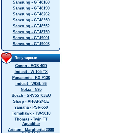
Samsung - GT-I8160
Samsung - GT-I8190
Samsung - GT-I8262
Samsung - GT-I8350
Samsung - GT-I8552
Samsung - GT-I8750
Samsung - GT-I9001
Samsung - GT-I9003
Популярные
Canon - EOS 40D
Indesit - W 105 TX
Panasonic - KX-F130
Indesit - WISL 86
Nokia - N95
Bosch - SRV55T03EU
Sharp - AH-AP24CE
Yamaha - PSR-550
Tomahawk - TW-9010
Thomas - Twin TT
Aquafilter
Ariston - Margherita 2000