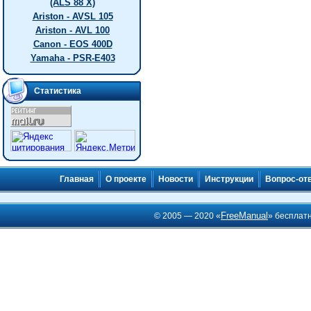
(ALS 88 X)
Ariston - AVSL 105
Ariston - AVL 100
Canon - EOS 400D
Yamaha - PSR-E403
Статистика
Главная
О проекте
Новости
Инструкции
Вопрос-от
FreeManual
© 2005 — 2020 «
» бесплат