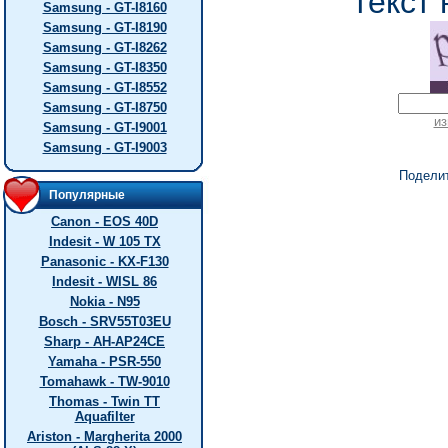
текст 
Samsung - GT-I8160
Samsung - GT-I8190
Samsung - GT-I8262
Samsung - GT-I8350
Samsung - GT-I8552
Samsung - GT-I8750
из
Samsung - GT-I9001
Samsung - GT-I9003
Подели
Популярные
Canon - EOS 40D
Indesit - W 105 TX
Panasonic - KX-F130
Indesit - WISL 86
Nokia - N95
Bosch - SRV55T03EU
Sharp - AH-AP24CE
Yamaha - PSR-550
Tomahawk - TW-9010
Thomas - Twin TT
Aquafilter
Ariston - Margherita 2000