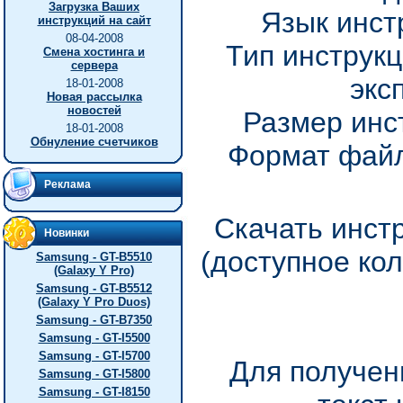
Загрузка Ваших
Язык инст
инструкций на сайт
08-04-2008
Тип инструкц
Смена хостинга и
сервера
экс
18-01-2008
Новая рассылка
новостей
Размер инс
18-01-2008
Обнуление счетчиков
Формат файл
Реклама
Скачать инст
Новинки
(доступное ко
Samsung - GT-B5510
(Galaxy Y Pro)
Samsung - GT-B5512
(Galaxy Y Pro Duos)
Samsung - GT-B7350
Samsung - GT-I5500
Samsung - GT-I5700
Для получен
Samsung - GT-I5800
Samsung - GT-I8150