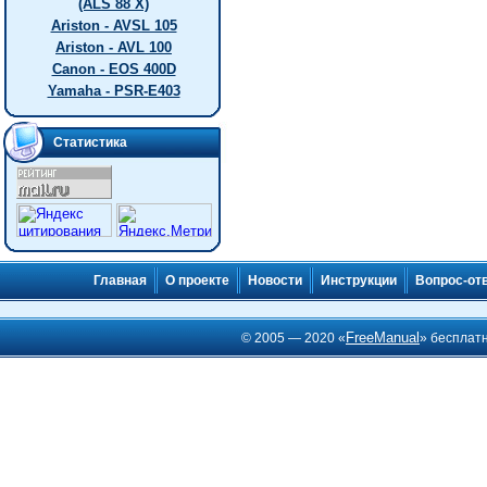
(ALS 88 X)
Ariston - AVSL 105
Ariston - AVL 100
Canon - EOS 400D
Yamaha - PSR-E403
Статистика
Главная
О проекте
Новости
Инструкции
Вопрос-от
FreeManual
© 2005 — 2020 «
» бесплат