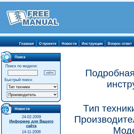
Главная
О проекте
Новости
Инструкции
Вопрос-ответ
Поиск
Поиск по модели:
Подробная
Быстрый поиск:
инстр
Тип техник
Новости
Производител
24-02-2009
Информер для Вашего
сайта
Моде
14-11-2008