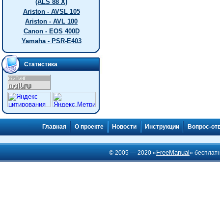
(ALS 88 X)
Ariston - AVSL 105
Ariston - AVL 100
Canon - EOS 400D
Yamaha - PSR-E403
Статистика
Главная
О проекте
Новости
Инструкции
Вопрос-от
FreeManual
© 2005 — 2020 «
» бесплат