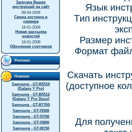
Загрузка Ваших
Язык инст
инструкций на сайт
08-04-2008
Тип инструкц
Смена хостинга и
сервера
экс
18-01-2008
Новая рассылка
новостей
Размер инс
18-01-2008
Обнуление счетчиков
Формат файл
Реклама
Скачать инстр
Новинки
(доступное ко
Samsung - GT-B5510
(Galaxy Y Pro)
Samsung - GT-B5512
(Galaxy Y Pro Duos)
Samsung - GT-B7350
Samsung - GT-I5500
Samsung - GT-I5700
Для получен
Samsung - GT-I5800
Samsung - GT-I8150