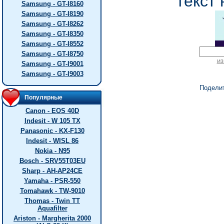
текст 
Samsung - GT-I8160
Samsung - GT-I8190
Samsung - GT-I8262
Samsung - GT-I8350
Samsung - GT-I8552
Samsung - GT-I8750
из
Samsung - GT-I9001
Samsung - GT-I9003
Подели
Популярные
Canon - EOS 40D
Indesit - W 105 TX
Panasonic - KX-F130
Indesit - WISL 86
Nokia - N95
Bosch - SRV55T03EU
Sharp - AH-AP24CE
Yamaha - PSR-550
Tomahawk - TW-9010
Thomas - Twin TT
Aquafilter
Ariston - Margherita 2000