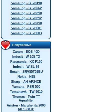
Samsung - GT-I8190
Samsung - GT-I8262
Samsung - GT-I8350
Samsung - GT-I8552
Samsung - GT-I8750
Samsung - GT-I9001
Samsung - GT-I9003
Популярные
Canon - EOS 40D
Indesit - W 105 TX
Panasonic - KX-F130
Indesit - WISL 86
Bosch - SRV55T03EU
Nokia - N95
Sharp - AH-AP24CE
Yamaha - PSR-550
Tomahawk - TW-9010
Thomas - Twin TT
Aquafilter
Ariston - Margherita 2000
(ALS 88 X)