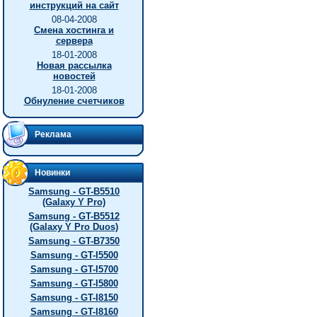
инструкций на сайт
08-04-2008
Смена хостинга и
сервера
18-01-2008
Новая рассылка
новостей
18-01-2008
Обнуление счетчиков
Реклама
Новинки
Samsung - GT-B5510
(Galaxy Y Pro)
Samsung - GT-B5512
(Galaxy Y Pro Duos)
Samsung - GT-B7350
Samsung - GT-I5500
Samsung - GT-I5700
Samsung - GT-I5800
Samsung - GT-I8150
Samsung - GT-I8160