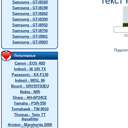
текст 
Samsung - GT-I8160
Samsung - GT-I8190
Samsung - GT-I8262
Samsung - GT-I8350
Samsung - GT-I8552
Samsung - GT-I8750
из
Samsung - GT-I9001
Samsung - GT-I9003
Подели
Популярные
Canon - EOS 40D
Indesit - W 105 TX
Panasonic - KX-F130
Indesit - WISL 86
Bosch - SRV55T03EU
Nokia - N95
Sharp - AH-AP24CE
Yamaha - PSR-550
Tomahawk - TW-9010
Thomas - Twin TT
Aquafilter
Ariston - Margherita 2000