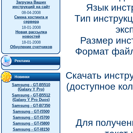
Загрузка Ваших
Язык инст
инструкций на сайт
08-04-2008
Тип инструкц
Смена хостинга и
сервера
экс
18-01-2008
Новая рассылка
новостей
Размер инс
18-01-2008
Обнуление счетчиков
Формат файл
Реклама
Скачать инстр
Новинки
(доступное ко
Samsung - GT-B5510
(Galaxy Y Pro)
Samsung - GT-B5512
(Galaxy Y Pro Duos)
Samsung - GT-B7350
Samsung - GT-I5500
Samsung - GT-I5700
Для получен
Samsung - GT-I5800
Samsung - GT-I8150