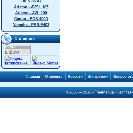
(ALS 88 X)
Ariston - AVSL 105
Ariston - AVL 100
Canon - EOS 400D
Yamaha - PSR-E403
Статистика
Главная
О проекте
Новости
Инструкции
Вопрос-от
FreeManual
© 2005 — 2020 «
» бесплат