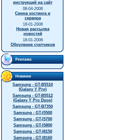
инструкций на сайт
08-04-2008
Смена хостинга и
сервера
18-01-2008
Новая рассылка
новостей
18-01-2008
Обнуление счетчиков
Реклама
Новинки
Samsung - GT-B5510
(Galaxy Y Pro)
Samsung - GT-B5512
(Galaxy Y Pro Duos)
Samsung - GT-B7350
Samsung - GT-I5500
Samsung - GT-I5700
Samsung - GT-I5800
Samsung - GT-I8150
Samsung - GT-I8160