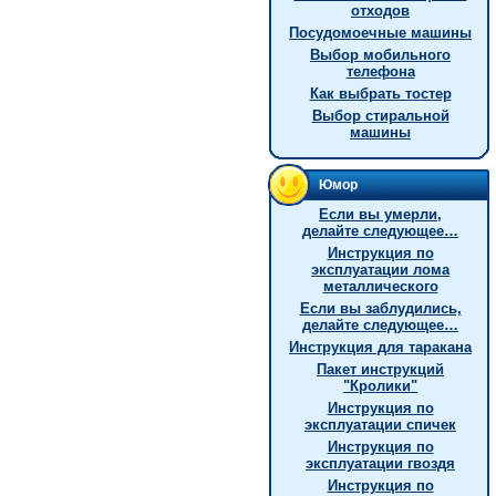
отходов
Посудомоечные машины
Выбор мобильного
телефона
Как выбрать тостер
Выбор стиральной
машины
Юмор
Если вы умерли,
делайте следующее…
Инструкция по
эксплуатации лома
металлического
Если вы заблудились,
делайте следующее…
Инструкция для таракана
Пакет инструкций
"Кролики"
Инструкция по
эксплуатации спичек
Инструкция по
эксплуатации гвоздя
Инструкция по