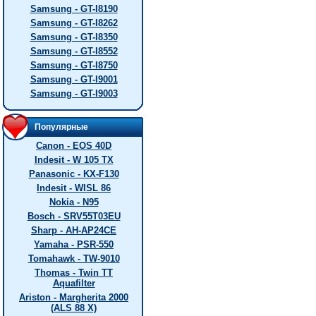
Samsung - GT-I8190
Samsung - GT-I8262
Samsung - GT-I8350
Samsung - GT-I8552
Samsung - GT-I8750
Samsung - GT-I9001
Samsung - GT-I9003
Популярные
Canon - EOS 40D
Indesit - W 105 TX
Panasonic - KX-F130
Indesit - WISL 86
Nokia - N95
Bosch - SRV55T03EU
Sharp - AH-AP24CE
Yamaha - PSR-550
Tomahawk - TW-9010
Thomas - Twin TT
Aquafilter
Ariston - Margherita 2000
(ALS 88 X)