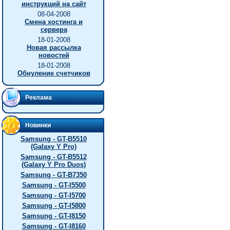
инструкций на сайт
08-04-2008
Смена хостинга и
сервера
18-01-2008
Новая рассылка
новостей
18-01-2008
Обнуление счетчиков
Реклама
Новинки
Samsung - GT-B5510
(Galaxy Y Pro)
Samsung - GT-B5512
(Galaxy Y Pro Duos)
Samsung - GT-B7350
Samsung - GT-I5500
Samsung - GT-I5700
Samsung - GT-I5800
Samsung - GT-I8150
Samsung - GT-I8160