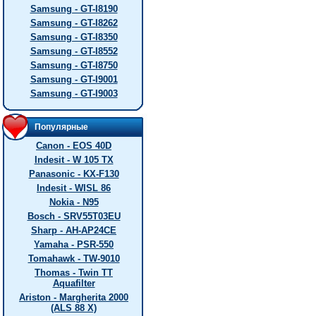
Samsung - GT-I8190
Samsung - GT-I8262
Samsung - GT-I8350
Samsung - GT-I8552
Samsung - GT-I8750
Samsung - GT-I9001
Samsung - GT-I9003
Популярные
Canon - EOS 40D
Indesit - W 105 TX
Panasonic - KX-F130
Indesit - WISL 86
Nokia - N95
Bosch - SRV55T03EU
Sharp - AH-AP24CE
Yamaha - PSR-550
Tomahawk - TW-9010
Thomas - Twin TT
Aquafilter
Ariston - Margherita 2000
(ALS 88 X)