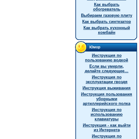
Как выбрать
обогреватель
Выбираем газовую плиту
Как выбрать синтезатор
Как выбрать кухонный
комбайн
Юмор
Инструкция по
пользованию водкой
Если вы умерли,
делайте следующее…
Инструкция по
эксплуатации гвоздя
Инструкция выживания
Инструкция пользования
уборными
артиллерийского полка
Инструкция по
использованию
клавиатуры
Инструкция - как выйти
из Интернета
Инструкция по