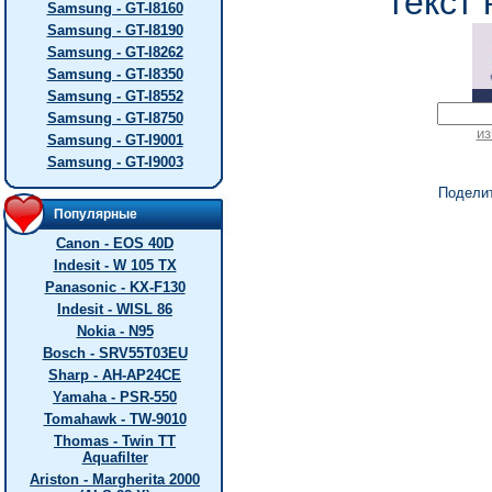
текст 
Samsung - GT-I8160
Samsung - GT-I8190
Samsung - GT-I8262
Samsung - GT-I8350
Samsung - GT-I8552
Samsung - GT-I8750
из
Samsung - GT-I9001
Samsung - GT-I9003
Подели
Популярные
Canon - EOS 40D
Indesit - W 105 TX
Panasonic - KX-F130
Indesit - WISL 86
Nokia - N95
Bosch - SRV55T03EU
Sharp - AH-AP24CE
Yamaha - PSR-550
Tomahawk - TW-9010
Thomas - Twin TT
Aquafilter
Ariston - Margherita 2000