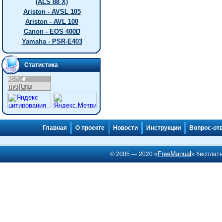
(ALS 88 X)
Ariston - AVSL 105
Ariston - AVL 100
Canon - EOS 400D
Yamaha - PSR-E403
Статистика
Главная
О проекте
Новости
Инструкции
Вопрос-от
FreeManual
© 2005 — 2020 «
» бесплат