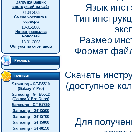
Загрузка Ваших
Язык инст
инструкций на сайт
08-04-2008
Тип инструкц
Смена хостинга и
сервера
экс
18-01-2008
Новая рассылка
новостей
Размер инс
18-01-2008
Обнуление счетчиков
Формат файл
Реклама
Скачать инстр
Новинки
(доступное ко
Samsung - GT-B5510
(Galaxy Y Pro)
Samsung - GT-B5512
(Galaxy Y Pro Duos)
Samsung - GT-B7350
Samsung - GT-I5500
Samsung - GT-I5700
Для получен
Samsung - GT-I5800
Samsung - GT-I8150