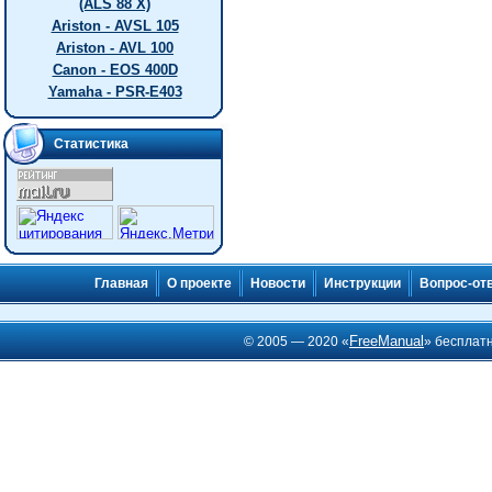
(ALS 88 X)
Ariston - AVSL 105
Ariston - AVL 100
Canon - EOS 400D
Yamaha - PSR-E403
Статистика
Главная
О проекте
Новости
Инструкции
Вопрос-от
FreeManual
© 2005 — 2020 «
» бесплат