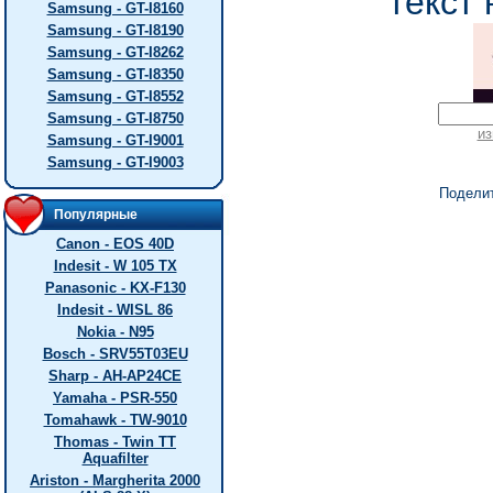
текст 
Samsung - GT-I8160
Samsung - GT-I8190
Samsung - GT-I8262
Samsung - GT-I8350
Samsung - GT-I8552
Samsung - GT-I8750
из
Samsung - GT-I9001
Samsung - GT-I9003
Подели
Популярные
Canon - EOS 40D
Indesit - W 105 TX
Panasonic - KX-F130
Indesit - WISL 86
Nokia - N95
Bosch - SRV55T03EU
Sharp - AH-AP24CE
Yamaha - PSR-550
Tomahawk - TW-9010
Thomas - Twin TT
Aquafilter
Ariston - Margherita 2000