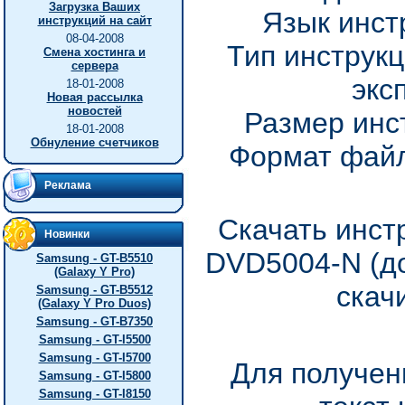
Загрузка Ваших
Язык инст
инструкций на сайт
08-04-2008
Тип инструкц
Смена хостинга и
сервера
экс
18-01-2008
Новая рассылка
новостей
Размер инс
18-01-2008
Обнуление счетчиков
Формат файл
Реклама
Скачать инст
Новинки
DVD5004-N (до
Samsung - GT-B5510
(Galaxy Y Pro)
скач
Samsung - GT-B5512
(Galaxy Y Pro Duos)
Samsung - GT-B7350
Samsung - GT-I5500
Samsung - GT-I5700
Для получен
Samsung - GT-I5800
Samsung - GT-I8150