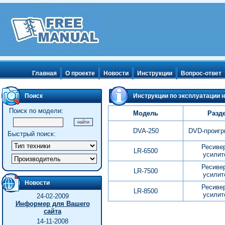
Главная
О проекте
Новости
Инструкции
Вопрос-ответ
Поиск
Инструкции по эксплуатации н
Поиск по модели:
Модель
Разд
DVA-250
DVD-проигр
Быстрый поиск:
Ресиве
LR-6500
усилит
Ресиве
LR-7500
усилит
Новости
Ресиве
LR-8500
усилит
24-02-2009
Информер для Вашего
сайта
14-11-2008