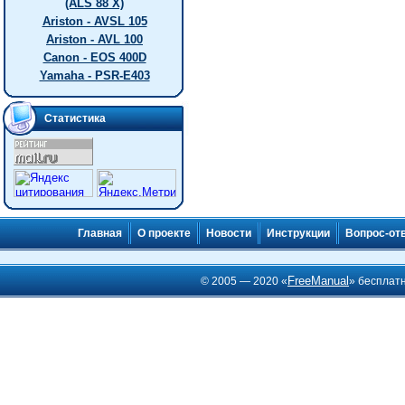
(ALS 88 X)
Ariston - AVSL 105
Ariston - AVL 100
Canon - EOS 400D
Yamaha - PSR-E403
Статистика
Главная
О проекте
Новости
Инструкции
Вопрос-от
FreeManual
© 2005 — 2020 «
» бесплат