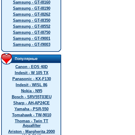
Samsung - GT-I8160
Samsung - GT-I8190
Samsung - GT-I8262
Samsung - GT-I8350
Samsung - GT-I8552
Samsung - GT-I8750
Samsung - GT-I9001
Samsung - GT-I9003
Популярные
Canon - EOS 40D
Indesit - W 105 TX
Panasonic - KX-F130
Indesit - WISL 86
Nokia - N95
Bosch - SRV55T03EU
Sharp - AH-AP24CE
Yamaha - PSR-550
Tomahawk - TW-9010
Thomas - Twin TT
Aquafilter
Ariston - Margherita 2000