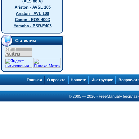
(ALS 88 X)
Ariston - AVSL 105
Ariston - AVL 100
Canon - EOS 400D
Yamaha - PSR-E403
Статистика
Главная
О проекте
Новости
Инструкции
Вопрос-от
FreeManual
© 2005 — 2020 «
» бесплат