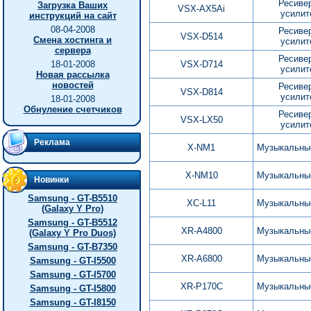
Ресиве
Загрузка Ваших
VSX-AX5Ai
усилит
инструкций на сайт
08-04-2008
Ресиве
VSX-D514
Смена хостинга и
усилит
сервера
Ресиве
18-01-2008
VSX-D714
усилит
Новая рассылка
новостей
Ресиве
VSX-D814
усилит
18-01-2008
Обнуление счетчиков
Ресиве
VSX-LX50
усилит
Реклама
X-NM1
Музыкальны
X-NM10
Музыкальны
Новинки
Samsung - GT-B5510
XC-L11
Музыкальны
(Galaxy Y Pro)
Samsung - GT-B5512
XR-A4800
Музыкальны
(Galaxy Y Pro Duos)
Samsung - GT-B7350
XR-A6800
Музыкальны
Samsung - GT-I5500
Samsung - GT-I5700
XR-P170C
Музыкальны
Samsung - GT-I5800
Samsung - GT-I8150