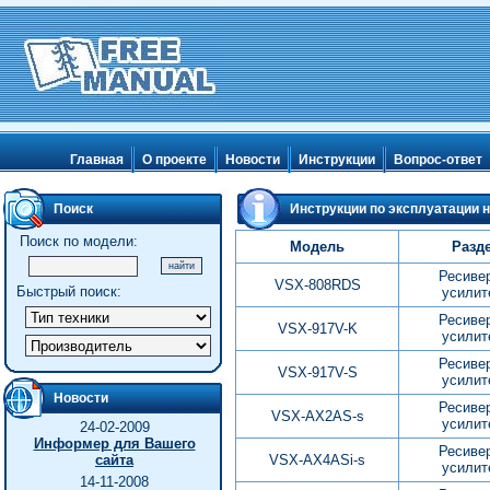
Главная
О проекте
Новости
Инструкции
Вопрос-ответ
Поиск
Инструкции по эксплуатации н
Поиск по модели:
Модель
Разд
Ресиве
VSX-808RDS
Быстрый поиск:
усилит
Ресиве
VSX-917V-K
усилит
Ресиве
VSX-917V-S
усилит
Новости
Ресиве
VSX-AX2AS-s
усилит
24-02-2009
Информер для Вашего
Ресиве
сайта
VSX-AX4ASi-s
усилит
14-11-2008