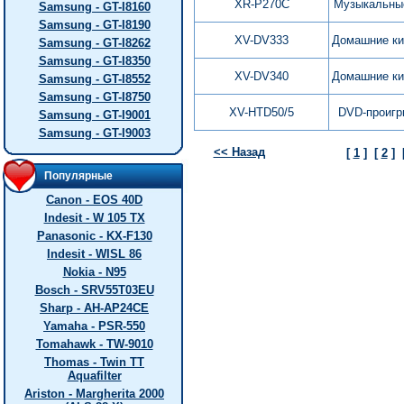
XR-P270C
Музыкальны
Samsung - GT-I8160
Samsung - GT-I8190
XV-DV333
Домашние ки
Samsung - GT-I8262
Samsung - GT-I8350
XV-DV340
Домашние ки
Samsung - GT-I8552
Samsung - GT-I8750
XV-HTD50/5
DVD-проигр
Samsung - GT-I9001
Samsung - GT-I9003
<< Назад
[
1
]
[
2
]
Популярные
Canon - EOS 40D
Indesit - W 105 TX
Panasonic - KX-F130
Indesit - WISL 86
Nokia - N95
Bosch - SRV55T03EU
Sharp - AH-AP24CE
Yamaha - PSR-550
Tomahawk - TW-9010
Thomas - Twin TT
Aquafilter
Ariston - Margherita 2000