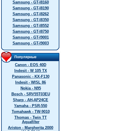
Samsung - GT-I8160
Samsung - GT-I8190
Samsung - GT-I8262
Samsung - GT-I8350
Samsung - GT-I8552
Samsung - GT-I8750
Samsung - GT-I9001
Samsung - GT-I9003
Популярные
Canon - EOS 40D
Indesit - W 105 TX
Panasonic - KX-F130
Indesit - WISL 86
Nokia - N95
Bosch - SRV55T03EU
Sharp - AH-AP24CE
Yamaha - PSR-550
Tomahawk - TW-9010
Thomas - Twin TT
Aquafilter
Ariston - Margherita 2000