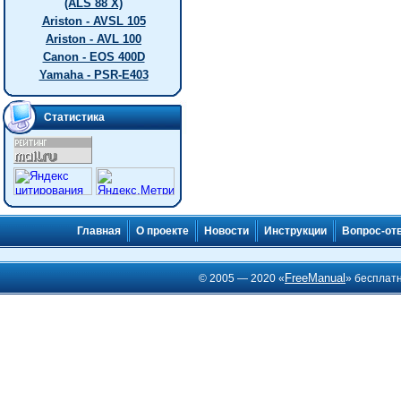
(ALS 88 X)
Ariston - AVSL 105
Ariston - AVL 100
Canon - EOS 400D
Yamaha - PSR-E403
Статистика
Главная
О проекте
Новости
Инструкции
Вопрос-от
FreeManual
© 2005 — 2020 «
» бесплат