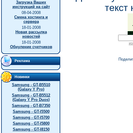
Загрузка Ваших
текст 
инструкций на сайт
08-04-2008
Смена хостинга и
сервера
18-01-2008
Новая рассылка
новостей
18-01-2008
из
Обнуление счетчиков
Подели
Реклама
Новинки
Samsung - GT-B5510
(Galaxy Y Pro)
Samsung - GT-B5512
(Galaxy Y Pro Duos)
Samsung - GT-B7350
Samsung - GT-I5500
Samsung - GT-I5700
Samsung - GT-I5800
Samsung - GT-I8150