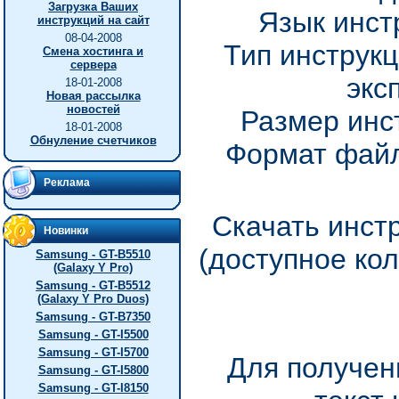
Загрузка Ваших
Язык инст
инструкций на сайт
08-04-2008
Тип инструкц
Смена хостинга и
сервера
экс
18-01-2008
Новая рассылка
новостей
Размер инс
18-01-2008
Обнуление счетчиков
Формат файл
Реклама
Скачать инст
Новинки
(доступное ко
Samsung - GT-B5510
(Galaxy Y Pro)
Samsung - GT-B5512
(Galaxy Y Pro Duos)
Samsung - GT-B7350
Samsung - GT-I5500
Samsung - GT-I5700
Для получен
Samsung - GT-I5800
Samsung - GT-I8150