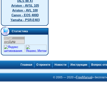
(ALS 88 X)
Ariston - AVSL 105
Ariston - AVL 100
Canon - EOS 400D
Yamaha - PSR-E403
Статистика
Главная
О проекте
Новости
Инструкции
Вопрос-от
FreeManual
© 2005 — 2020 «
» бесплат