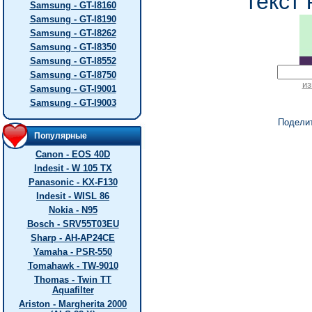
текст 
Samsung - GT-I8160
Samsung - GT-I8190
Samsung - GT-I8262
Samsung - GT-I8350
Samsung - GT-I8552
Samsung - GT-I8750
из
Samsung - GT-I9001
Samsung - GT-I9003
Подели
Популярные
Canon - EOS 40D
Indesit - W 105 TX
Panasonic - KX-F130
Indesit - WISL 86
Nokia - N95
Bosch - SRV55T03EU
Sharp - AH-AP24CE
Yamaha - PSR-550
Tomahawk - TW-9010
Thomas - Twin TT
Aquafilter
Ariston - Margherita 2000