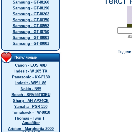
текст 
Samsung - GT-I8160
Samsung - GT-I8190
Samsung - GT-I8262
Samsung - GT-I8350
Samsung - GT-I8552
Samsung - GT-I8750
из
Samsung - GT-I9001
Samsung - GT-I9003
Подели
Популярные
Canon - EOS 40D
Indesit - W 105 TX
Panasonic - KX-F130
Indesit - WISL 86
Nokia - N95
Bosch - SRV55T03EU
Sharp - AH-AP24CE
Yamaha - PSR-550
Tomahawk - TW-9010
Thomas - Twin TT
Aquafilter
Ariston - Margherita 2000