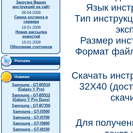
Загрузка Ваших
Язык инст
инструкций на сайт
08-04-2008
Тип инструкц
Смена хостинга и
сервера
экс
18-01-2008
Новая рассылка
новостей
Размер инс
18-01-2008
Обнуление счетчиков
Формат файл
Реклама
Скачать инст
Новинки
32X40 (дос
Samsung - GT-B5510
(Galaxy Y Pro)
скач
Samsung - GT-B5512
(Galaxy Y Pro Duos)
Samsung - GT-B7350
Samsung - GT-I5500
Samsung - GT-I5700
Для получен
Samsung - GT-I5800
Samsung - GT-I8150