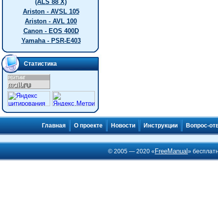
(ALS 88 X)
Ariston - AVSL 105
Ariston - AVL 100
Canon - EOS 400D
Yamaha - PSR-E403
Статистика
Главная
О проекте
Новости
Инструкции
Вопрос-от
FreeManual
© 2005 — 2020 «
» бесплат