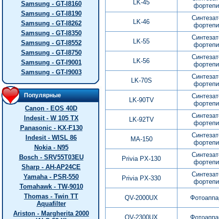
LK-45
Samsung - GT-I8160
фортепи
Samsung - GT-I8190
Синтезат
LK-46
Samsung - GT-I8262
фортепи
Samsung - GT-I8350
Синтезат
LK-55
Samsung - GT-I8552
фортепи
Samsung - GT-I8750
Синтезат
LK-56
Samsung - GT-I9001
фортепи
Samsung - GT-I9003
Синтезат
LK-70S
фортепи
Популярные
Синтезат
LK-90TV
фортепи
Canon - EOS 40D
Синтезат
Indesit - W 105 TX
LK-92TV
фортепи
Panasonic - KX-F130
Синтезат
Indesit - WISL 86
MA-150
фортепи
Nokia - N95
Синтезат
Bosch - SRV55T03EU
Privia PX-130
фортепи
Sharp - AH-AP24CE
Синтезат
Yamaha - PSR-550
Privia PX-330
фортепи
Tomahawk - TW-9010
Thomas - Twin TT
QV-2000UX
Фотоаппа
Aquafilter
Ariston - Margherita 2000
QV-2300UX
Фотоаппа