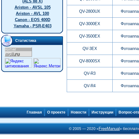
(ALS 88 X)
Ariston - AVSL 105
QV-2800UX
Фотоаппа
Ariston - AVL 100
Canon - EOS 400D
QV-3000EX
Фотоаппа
Yamaha - PSR-E403
QV-3500EX
Фотоаппа
Статистика
QV-3EX
Фотоаппа
QV-8000SX
Фотоаппа
QV-R3
Фотоаппа
QV-R4
Фотоаппа
Главная
О проекте
Новости
Инструкции
Вопрос-от
FreeManual
© 2005 — 2020 «
» бесплат