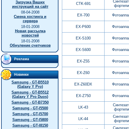
Синтезат
Загрузка Ваших
CTK-691
фортепи
инструкций на сайт
08-04-2008
EX-700
Фотоаппа
Смена хостинга и
сервера
18-01-2008
EX-P600
Фотоаппа
Новая рассылка
новостей
EX-S100
Фотоаппа
18-01-2008
Обнуление счетчиков
EX-S600
Фотоаппа
Реклама
EX-Z55
Фотоаппа
EX-Z60
Фотоаппа
Новинки
Samsung - GT-B5510
EX-Z60DX
Фотоаппа
(Galaxy Y Pro)
Samsung - GT-B5512
EX-Z750
Фотоаппа
(Galaxy Y Pro Duos)
Samsung - GT-B7350
Синтезат
LK-43
Samsung - GT-I5500
фортепи
Samsung - GT-I5700
Синтезат
LK-44
Samsung - GT-I5800
фортепи
Samsung - GT-I8150
Синтезат