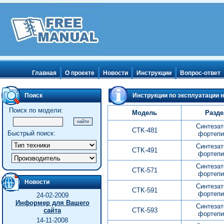
Главная
О проекте
Новости
Инструкции
Вопрос-ответ
Поиск
Инструкции по эксплуатации н
Поиск по модели:
Модель
Разде
Синтезат
CTK-481
Быстрый поиск:
фортепи
Синтезат
CTK-491
фортепи
Синтезат
CTK-571
фортепи
Новости
Синтезат
CTK-591
фортепи
24-02-2009
Информер для Вашего
Синтезат
сайта
CTK-593
фортепи
14-11-2008